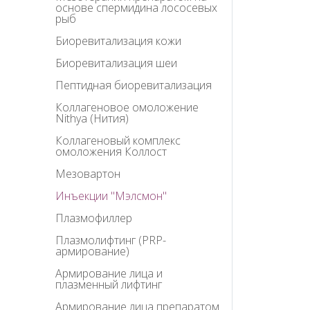
основе спермидина лососевых
рыб
Биоревитализация кожи
Биоревитализация шеи
Пептидная биоревитализация
Коллагеновое омоложение
Nithya (Нития)
Коллагеновый комплекс
омоложения Коллост
Мезовартон
Инъекции "Мэлсмон"
Плазмофиллер
Плазмолифтинг (PRP-
армирование)
Армирование лица и
плазменный лифтинг
Армирование лица препаратом