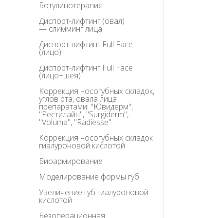
Ботулинотерапия
Диспорт-лифтинг (овал)
— слимминг лица
Диспорт-лифтинг Full Face
(лицо)
Диспорт-лифтинг Full Face
(лицо+шея)
Коррекция носогубных складок,
углов рта, овала лица
препаратами: "Ювидерм",
"Рестилайн", "Surgiderm",
"Voluma", "Radiesse"
Коррекция носогубных складок
гиалуроновой кислотой
Биоармирование
Моделирование формы губ
Увеличение губ гиалуроновой
кислотой
Безоперационная