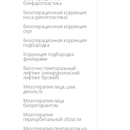
блефаропластика
Безоперационная коррекция
носа (ринопластика)
Безоперационная коррекция
скул
Безоперационная коррекция
подбородка
Коррекция подбородка
филлерами
Височно-темпоральный
лифтинг (нехирургический
лифтинг бровей)
Мезотерапия лица, шеи,
декольте
Мезотерапия лица
биорепарантом
Мезотерапия
периорбитальной области
Мезотерапия препаратом на