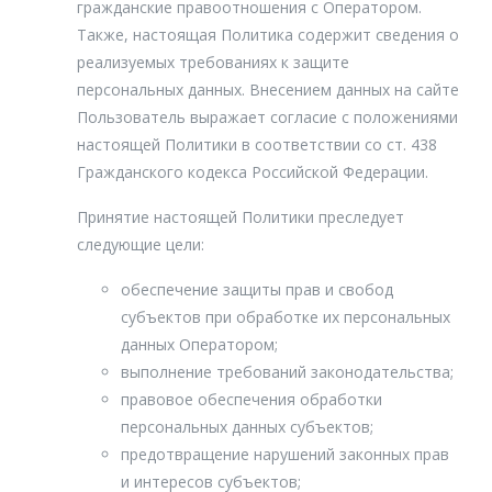
Ультразвуковая терапия кожи
лифтинг бровей)
гражданские правоотношения с Оператором.
Аппаратное интимное омоложение
Также, настоящая Политика содержит сведения о
Чистка
Мезотерапия лица, шеи, декольте
Лазерное удаление папиллом, бородавок
реализуемых требованиях к защите
Себорегуляция
Мезотерапия лица биорепарантом
персональных данных. Внесением данных на сайте
Микротоковая терапия
Мезотерапия периорбитальной области
Пользователь выражает согласие с положениями
Монооксид азота (плазонотерапия)
настоящей Политики в соответствии со ст. 438
Мезотерапия препаратом на основе спермидина
лососевых рыб
Гражданского кодекса Российской Федерации.
Лечение угревой болезни (акне)
Биоревитализация кожи
Спектральная фототерапия
Принятие настоящей Политики преследует
Биоревитализация шеи
следующие цели:
Электропорация
Пептидная биоревитализация
Аппаратная мезотерапия
обеспечение защиты прав и свобод
Коллагеновое омоложение Nithya (Нития)
субъектов при обработке их персональных
Softray-омоложение
Коллагеновый комплекс омоложения Коллост
данных Оператором;
Фотодинамическая терапия лица с хлорином Е6
выполнение требований законодательства;
Мезовартон
Неинвазивная мезотерапия
правовое обеспечения обработки
Инъекции "Мэлсмон"
DERMAPEN
персональных данных субъектов;
Плазмофиллер
предотвращение нарушений законных прав
Лазерная маска
Плазмолифтинг (PRP-армирование)
и интересов субъектов;