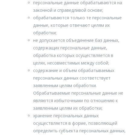
персональные данные обрабатываются на
Криолиполиз
Инъекционное омоложение интимной зоны
законной и справедливой основе;
Кавитация «Lipotouch»
Коррекция малых и больших половых губ
обрабатываются только те персональные
инъекционно
Субдермальная система Cellutec
данные, которые отвечают целям их
обработки;
Контуринг тела Emslim
не допускается объединение баз данных,
V8 (Rf+UK - лазер)
содержащих персональные данные,
Лазерный липолиз холодный красным лазером
обработка которых осуществляется в
целях, несовместимых между собой;
Прессотерапия
содержание и объем обрабатываемых
Лимфодренажный массаж тела
персональных данных соответствует
Восточная коррекция фигуры
заявленным целям обработки.
Акупунктурная коррекция фигуры по китайской
Обрабатываемые персональные данные не
методике
являются избыточными по отношению к
Комплекс интимного омоложения (аппаратное
заявленным целям их обработки;
сужение влагалища, отбеливание интимной зоны, PRP
хранение персональных данных
терапия)
осуществляется в форме, позволяющей
определить субъекта персональных данных,