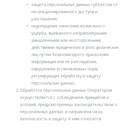
Лечение купероза
защита персональных данных субъектов от
Армирование лица и плазменный лифтинг
Терапевтическая маска
несанкционированного доступа и
Армирование лица препаратом Sculptra
разглашения;
Ферментотерапия DANNE (3-ступенчатая система)
Авторская методика "Baby Face"
недопущение нанесения возможного
Неинвазивная подтяжка кожи коллагеновыми нитями
ущерба, вызванного неправомерными
Методика «Стройное лицо»
Пластический массаж лица
умышленными или неосторожными
Facetune от Марии Бяковой
Буккальный массаж
действиями юридических и (или) физических
Контуринг
лиц путем безвозмездного присвоения
Лифтинговый массаж лица
Инъекционный липолиз тела (1 зона)
информации или ее разглашения,
Коррекция миофасциальных структур лица
нарушением установленных норм,
Инъекции липолитиками
Биомеханическая стимуляция лица по методу доктора
регулирующих обработку и защиту
Назарова
Лечение алопеции (1 процедура)
персональных данных.
Миостимуляция
Лечение гипергидроза (повышенной потливости)
Обработка персональных данных Оператором
Озонотерапия
Лечение рубцов
осуществляется с соблюдением принципов и
условий, предусмотренных законодательством о
Омоложение кистей рук с использованием
Инъекционное лечение растяжек
мультифакторной космецевтики
персональных данных, и направлена на их
Коррекция и увеличение ягодиц инъекционно
безопасность и защиту. К ним относятся:
Cкульптурирование RSL (виброкомпрессия сферами и
LED терапия)
Коррекция сосков