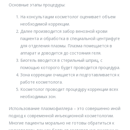
Основные этапы процедуры:
Криолиполиз
Инъекционное омоложение интимной зоны
Кавитация «Lipotouch»
Коррекция малых и больших половых губ
На консультации косметолог оценивает объем
инъекционно
Субдермальная система Cellutec
необходимой коррекции.
Далее производится забор венозной крови
Контуринг тела Emslim
пациента и обработка в специальной центрифуге
V8 (Rf+UK - лазер)
для отделения плазмы. Плазма помещается в
Лазерный липолиз холодный красным лазером
аппарат и доводится до состояния геля.
Биогель вводится в стерильный шприц, с
Прессотерапия
помощью которого будет проводится процедура.
Лимфодренажный массаж тела
Зона коррекции очищается и подготавливается к
Восточная коррекция фигуры
работе косметолога.
Акупунктурная коррекция фигуры по китайской
Косметолог проводит процедуру коррекции всех
методике
необходимых зон.
Комплекс интимного омоложения (аппаратное
сужение влагалища, отбеливание интимной зоны, PRP
Использование плазмофиллера – это совершенно иной
терапия)
подход к современной инъекционной косметологии.
Многие пациенты морально не готовы обратиться к