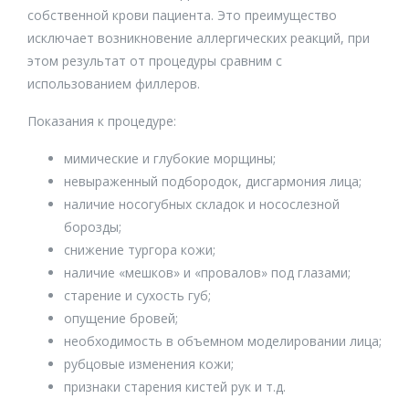
Лечение купероза
собственной крови пациента. Это преимущество
Армирование лица и плазменный лифтинг
Терапевтическая маска
исключает возникновение аллергических реакций, при
Армирование лица препаратом Sculptra
Ферментотерапия DANNE (3-ступенчатая система)
этом результат от процедуры сравним с
Авторская методика "Baby Face"
использованием филлеров.
Неинвазивная подтяжка кожи коллагеновыми нитями
Методика «Стройное лицо»
Пластический массаж лица
Показания к процедуре:
Facetune от Марии Бяковой
Буккальный массаж
мимические и глубокие морщины;
Контуринг
Лифтинговый массаж лица
невыраженный подбородок, дисгармония лица;
Инъекционный липолиз тела (1 зона)
наличие носогубных складок и носослезной
Коррекция миофасциальных структур лица
Инъекции липолитиками
борозды;
Биомеханическая стимуляция лица по методу доктора
снижение тургора кожи;
Назарова
Лечение алопеции (1 процедура)
наличие «мешков» и «провалов» под глазами;
Миостимуляция
Лечение гипергидроза (повышенной потливости)
старение и сухость губ;
Озонотерапия
Лечение рубцов
опущение бровей;
Омоложение кистей рук с использованием
Инъекционное лечение растяжек
необходимость в объемном моделировании лица;
мультифакторной космецевтики
рубцовые изменения кожи;
Коррекция и увеличение ягодиц инъекционно
Cкульптурирование RSL (виброкомпрессия сферами и
признаки старения кистей рук и т.д.
LED терапия)
Коррекция сосков